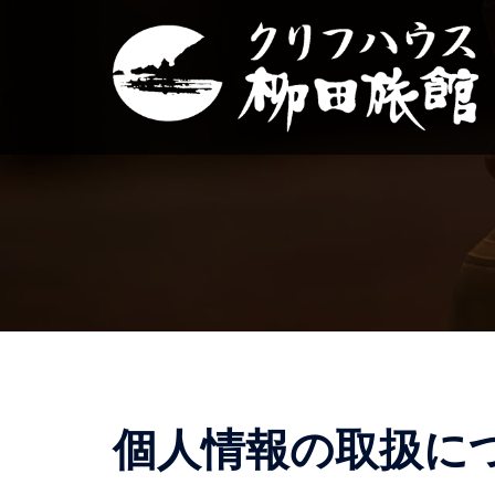
コ
ン
テ
ン
ツ
へ
ス
キ
ッ
プ
個人情報の取扱に